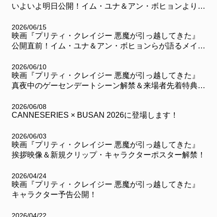
いよいよ明日公開！イム・ユナ＆アン・ボヒョンより日
ファンクラブ
本独占コメント動画が到着
FC NEWS
2026/06/15
FCニュース
映画『プリティ・クレイジー 悪魔が引っ越してきた』
公開直前！イム・ユナ＆アン・ボヒョンらが語るメイキ
VIDEO
ング映像解禁
ビデオ
2026/06/10
映画『プリティ・クレイジー 悪魔が引っ越してきた』
GALLERY
真夜中のゲーセンデートシーン解禁＆来場者先着特典決
ギャラリー
定！
CONTACT
2026/06/08
お問い合わせ
CANNESERIES × BUSAN 2026に登場します！
2026/06/03
映画『プリティ・クレイジー 悪魔が引っ越してきた』
挨拶映像＆新規クリップ・キャラクターポスター解禁！
2026/04/24
映画『プリティ・クレイジー 悪魔が引っ越してきた』
キャラクター予告公開！
2026/04/22