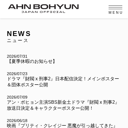
M
E
N
U
OFFICIAL MENU
PROFILE
EVENT
MEMBERSHIP
CONTACT
NEWS
MEMBERSHIP MENU
NEWS
VIDEO
GALLERY
FC NEWS
ニュース
arrow_right
arrow_right
JOIN US
LOGIN
2026/07/31
【夏季休暇のお知らせ】
NEWS
ニュース
2026/07/23
ドラマ『財閥 x 刑事2』日本配信決定！メインポスター
PROFILE
プロフィール
＆団体ポスター公開
EVENT
2026/07/09
イベント
アン・ボヒョン主演SBS新金土ドラマ『財閥 x 刑事2』
放送日決定＆キャラクターポスター公開！
MEMBERSHIP
メンバーシップ
2026/06/18
映画『プリティ・クレイジー 悪魔が引っ越してきた』
FANCLUB