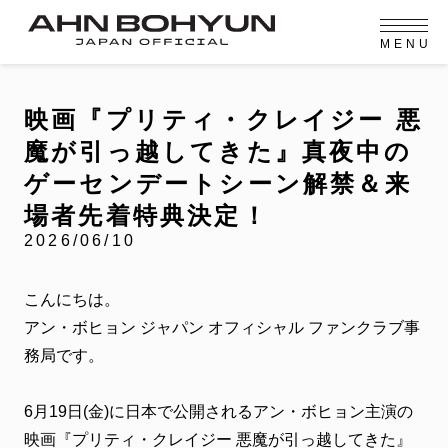
M
E
N
U
OFFICIAL MENU
PROFILE
EVENT
MEMBERSHIP
CONTACT
NEWS
MEMBERSHIP MENU
映画『プリティ・クレイジー 悪
VIDEO
GALLERY
FC NEWS
魔が引っ越してきた』真夜中の
arrow_right
arrow_right
JOIN US
LOGIN
ゲーセンデートシーン解禁＆来
場者先着特典決定！
NEWS
2026/06/10
ニュース
PROFILE
プロフィール
こんにちは。
アン・ボヒョン ジャパン オフィシャル ファンクラブ事
EVENT
イベント
務局です。
MEMBERSHIP
メンバーシップ
6月19日(金)に日本で公開されるアン・ボヒョン主演の
映画『プリティ・クレイジー 悪魔が引っ越してきた』
FANCLUB