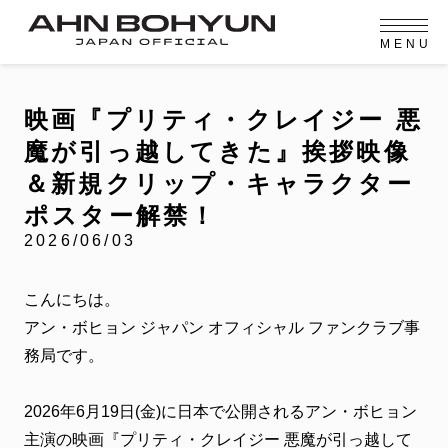
M
E
N
U
OFFICIAL MENU
PROFILE
EVENT
MEMBERSHIP
CONTACT
NEWS
MEMBERSHIP MENU
映画『プリティ・クレイジー 悪
VIDEO
GALLERY
FC NEWS
魔が引っ越してきた』挨拶映像
arrow_right
arrow_right
JOIN US
LOGIN
＆新規クリップ・キャラクター
ポスター解禁！
NEWS
2026/06/03
ニュース
PROFILE
プロフィール
こんにちは。
アン・ボヒョン ジャパン オフィシャル ファンクラブ事
EVENT
イベント
務局です。
MEMBERSHIP
メンバーシップ
2026年6月19日(金)に日本で公開されるアン・ボヒョン
主演の映画『プリティ・クレイジー 悪魔が引っ越して
FANCLUB