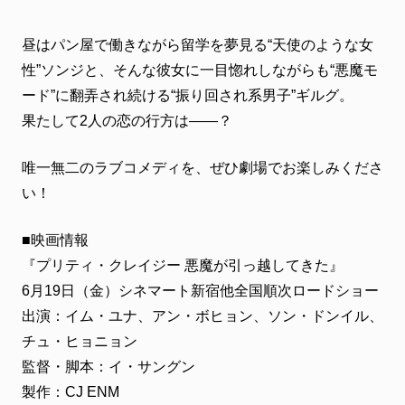
昼はパン屋で働きながら留学を夢見る“天使のような女
性”ソンジと、そんな彼女に一目惚れしながらも“悪魔モ
ード”に翻弄され続ける“振り回され系男子”ギルグ。
果たして2人の恋の行方は――？
唯一無二のラブコメディを、ぜひ劇場でお楽しみくださ
い！
■映画情報
『プリティ・クレイジー 悪魔が引っ越してきた』
6月19日（金）シネマート新宿他全国順次ロードショー
出演：イム・ユナ、アン・ボヒョン、ソン・ドンイル、
チュ・ヒョニョン
監督・脚本：イ・サングン
製作：CJ ENM