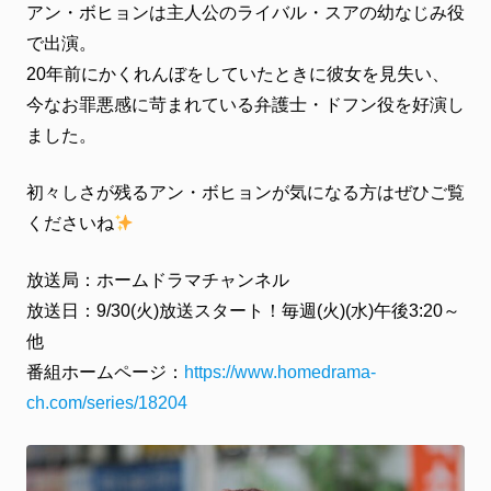
アン・ボヒョンは主人公のライバル・スアの幼なじみ役
ファンクラブ
で出演。
FC NEWS
20年前にかくれんぼをしていたときに彼女を見失い、
FCニュース
今なお罪悪感に苛まれている弁護士・ドフン役を好演し
VIDEO
ビデオ
ました。
GALLERY
初々しさが残るアン・ボヒョンが気になる方はぜひご覧
ギャラリー
くださいね
CONTACT
お問い合わせ
放送局：ホームドラマチャンネル
放送日：9/30(火)放送スタート！毎週(火)(水)午後3:20～
他
番組ホームページ：
https://www.homedrama-
ch.com/series/18204