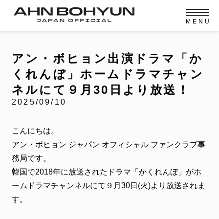
M
E
N
U
OFFICIAL MENU
PROFILE
EVENT
MEMBERSHIP
CONTACT
NEWS
MEMBERSHIP MENU
アン・ボヒョン出演ドラマ「か
VIDEO
GALLERY
FC NEWS
くれんぼ」ホームドラマチャン
arrow_right
arrow_right
JOIN US
LOGIN
ネルにて９月30日より放送！
2025/09/10
NEWS
ニュース
こんにちは。
PROFILE
アン・ボヒョン ジャパン オフィシャル ファンクラブ事
プロフィール
務局です。
EVENT
イベント
韓国で2018年に放送されたドラマ「かくれんぼ」がホ
ームドラマチャンネルにて９月30日(火)より放送されま
MEMBERSHIP
メンバーシップ
す。
FANCLUB