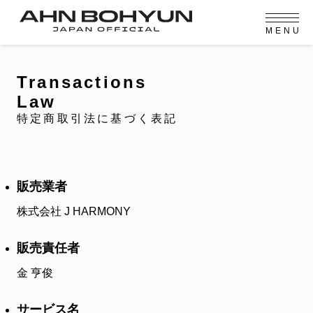
M
E
N
U
OFFICIAL MENU
PROFILE
EVENT
MEMBERSHIP
CONTACT
NEWS
MEMBERSHIP MENU
Transactions
VIDEO
GALLERY
FC NEWS
Law
arrow_right
arrow_right
JOIN US
LOGIN
特定商取引法に基づく表記
NEWS
ニュース
販売業者
PROFILE
プロフィール
株式会社 J HARMONY
EVENT
イベント
販売責任者
MEMBERSHIP
金 亨俊
メンバーシップ
サービス名
FANCLUB