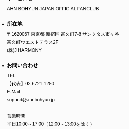
ファンクラブ
AHN BOHYUN JAPAN OFFICIAL FANCLUB
FC NEWS
FCニュース
所在地
VIDEO
〒1620067 東京都 新宿区 富久町7-8 サンクタス市ヶ谷
ビデオ
富久町ウエストテラス2F
GALLERY
(株)J HARMONY
ギャラリー
CONTACT
お問い合わせ
お問い合わせ
TEL
【代表】03-6721-1280
E-Mail
support@ahnbohyun.jp
営業時間
平日10:00～17:00（12:00～13:00を除く）