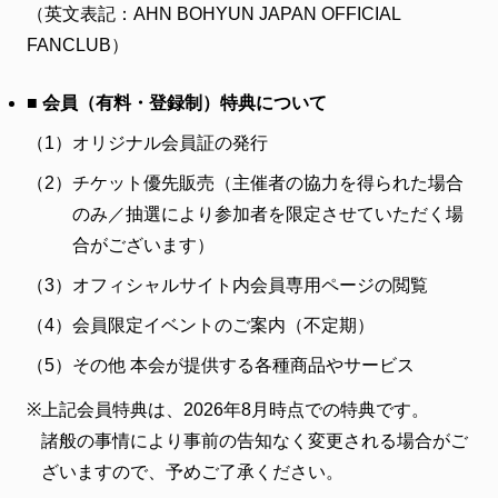
（英文表記：AHN BOHYUN JAPAN OFFICIAL
ファンクラブ
FANCLUB）
FC NEWS
FCニュース
■ 会員（有料・登録制）特典について
VIDEO
ビデオ
（1）
オリジナル会員証の発行
GALLERY
（2）
チケット優先販売（主催者の協力を得られた場合
ギャラリー
のみ／抽選により参加者を限定させていただく場
CONTACT
合がございます）
お問い合わせ
（3）
オフィシャルサイト内会員専用ページの閲覧
（4）
会員限定イベントのご案内（不定期）
（5）
その他 本会が提供する各種商品やサービス
※
上記会員特典は、2026年8月時点での特典です。
諸般の事情により事前の告知なく変更される場合がご
ざいますので、予めご了承ください。