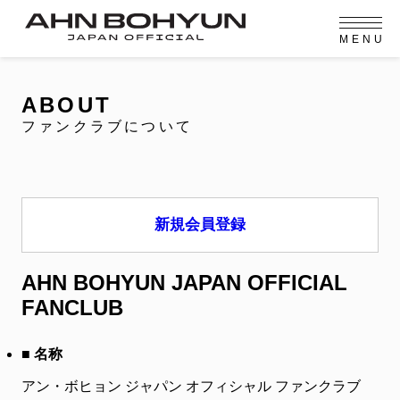
M
E
N
U
OFFICIAL MENU
PROFILE
EVENT
MEMBERSHIP
CONTACT
NEWS
MEMBERSHIP MENU
ABOUT
VIDEO
GALLERY
FC NEWS
ファンクラブについて
arrow_right
arrow_right
JOIN US
LOGIN
NEWS
ニュース
新規会員登録
PROFILE
プロフィール
AHN BOHYUN JAPAN OFFICIAL
EVENT
FANCLUB
イベント
MEMBERSHIP
■ 名称
メンバーシップ
アン・ボヒョン ジャパン オフィシャル ファンクラブ
FANCLUB