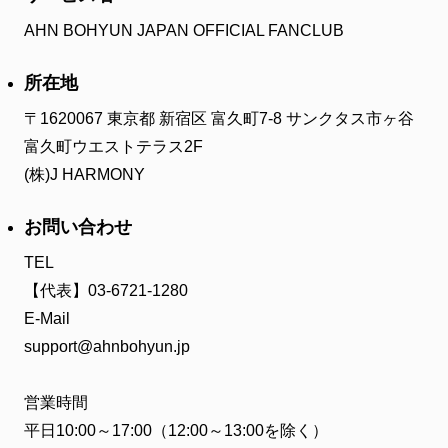
ファンクラブ
AHN BOHYUN JAPAN OFFICIAL FANCLUB
FC NEWS
FCニュース
所在地
VIDEO
〒1620067 東京都 新宿区 富久町7-8 サンクタス市ヶ谷
ビデオ
富久町ウエストテラス2F
GALLERY
(株)J HARMONY
ギャラリー
CONTACT
お問い合わせ
お問い合わせ
TEL
【代表】03-6721-1280
E-Mail
support@ahnbohyun.jp
営業時間
平日10:00～17:00（12:00～13:00を除く）