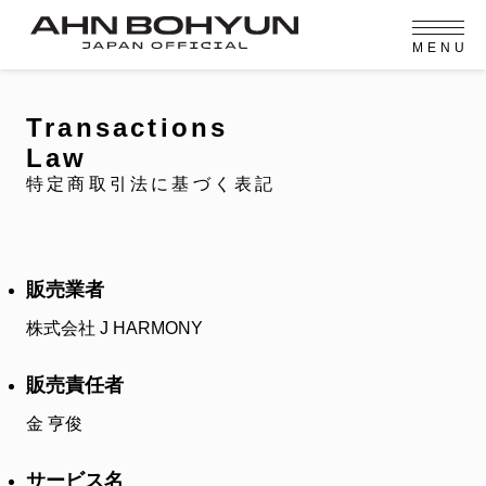
M
E
N
U
OFFICIAL MENU
PROFILE
EVENT
MEMBERSHIP
CONTACT
NEWS
MEMBERSHIP MENU
Transactions
VIDEO
GALLERY
FC NEWS
Law
arrow_right
arrow_right
JOIN US
LOGIN
特定商取引法に基づく表記
NEWS
ニュース
販売業者
PROFILE
プロフィール
株式会社 J HARMONY
EVENT
イベント
販売責任者
MEMBERSHIP
金 亨俊
メンバーシップ
サービス名
FANCLUB